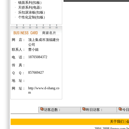
·
镜面系列(扣板）
·
天骄系列(电器）
·
乐扣滚涂板(扣板）
·
个性化定制(扣板）
网 店：
顶上集成吊顶福建分
公司
联系人：
曹小姐
18705084372
电 话：
传 真：
857669427
Ｑ Ｑ：
地 址：
http://www.d-shang.co
网 址：
m
访客总数：
昨日访客：
今
关于我们
|
2004-2008 fjggyy.com Inc