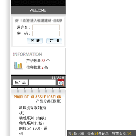
●您好！欢迎进入福建建材·自助网店！
用户名：
密 码：
产品数量
38
个
信息数量
2
条
敦煌提香系列(扣
·
板）
·
动感系列（扣板）
·
釉彩系列(扣板）
朗顿.宏（360）系
·
列
共
2
条记录
每页
24
条记录
当前页次:
1/1