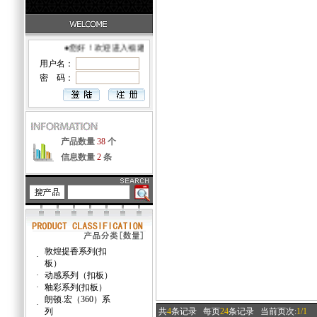
●您好！欢迎进入福建建材·自助网店！
用户名：
密 码：
产品数量
38
个
信息数量
2
条
敦煌提香系列(扣
·
板）
·
动感系列（扣板）
·
釉彩系列(扣板）
朗顿.宏（360）系
·
列
共
4
条记录
每页
24
条记录
当前页次:
1/1