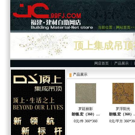
当前位置：
网站首页
>>
国广一叶卡上超市
顶上集成吊顶
重要供应商
网店首页
┊
产品展示
┊
产品展示
罗廷丽影
罗浮阳光
朗顿.宏（360）…
朗顿.宏（360）
0元/件 360*360
0元/平方 360*36