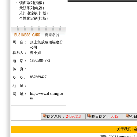
·
镜面系列(扣板）
·
天骄系列(电器）
·
乐扣滚涂板(扣板）
·
个性化定制(扣板）
网 店：
顶上集成吊顶福建分
公司
联系人：
曹小姐
18705084372
电 话：
传 真：
857669427
Ｑ Ｑ：
地 址：
http://www.d-shang.co
网 址：
m
访客总数：
24536113
昨日访客：
6615
今
关于我们
|
2004-2008 fjggyy.com Inc