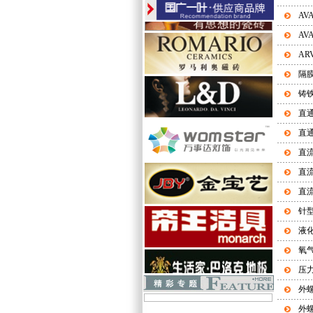
AV
AV
AR
隔
铸
直
直
直
直
直
针
液
氧
压
外
外