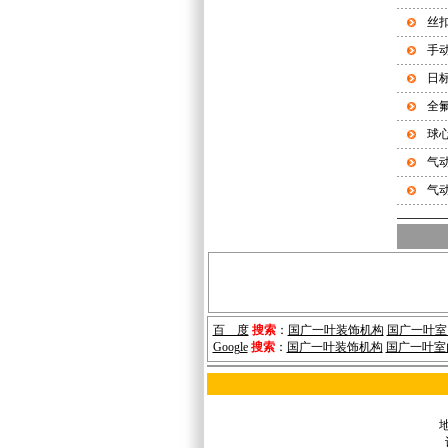
丝
手
日
全
球
气
气
百 度
搜索
：
国广一叶装饰机构
国广一叶室
Google
搜索
：
国广一叶装饰机构
国广一叶室
地