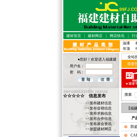
建材首页
|
建材网店
|
网店快讯
|
行
油漆
吊顶
全站
●您好！欢迎进入福建建材·自助网店
我要
用户名：
密 码：
搜索
☆☆☆☆☆ 信息发布
>>
发布建材信息
>>
发布促销信息
【
福
>>
发布求购信息
产
>>
发布合作信息
>>
发布展会资讯
防
>>
加盟建材网店
CA