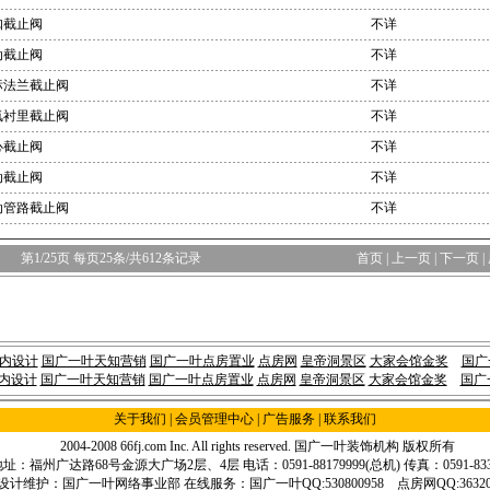
扣截止阀
不详
动截止阀
不详
标法兰截止阀
不详
氟衬里截止阀
不详
心截止阀
不详
动截止阀
不详
动管路截止阀
不详
第
1
/
25
页 每页25条/共
612
条记录
首页
|
上一页
|
下一页
|
内设计
国广一叶天知营销
国广一叶点房置业
点房网
皇帝洞景区
大家会馆金奖
国广
内设计
国广一叶天知营销
国广一叶点房置业
点房网
皇帝洞景区
大家会馆金奖
国广
关于我们
|
会员管理中心
| 广告服务 |
联系我们
2004-2008 66fj.com Inc. All rights reserved.
国广一叶装饰机构
版权所有
址：福州广达路68号金源大广场2层、4层 电话：0591-88179999(总机) 传真：0591-8330
设计维护：国广一叶网络事业部 在线服务：国广一叶QQ:530800958 点房网QQ:363206