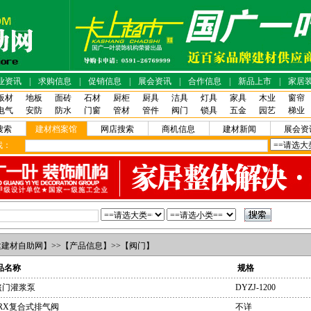
业资讯
|
求购信息
|
促销信息
|
展会资讯
|
合作信息
|
新品上市
|
家居
板材
地板
面砖
石材
厨柜
厨具
洁具
灯具
家具
木业
窗帘
电气
安防
防水
门窗
管材
管件
阀门
锁具
五金
园艺
梯业
搜索
建材档案馆
网店搜索
商机信息
建材新闻
展会资
！
找：
建建材自助网
】>>【
产品信息
】>>【
阀门
】
品名称
规格
盗门灌浆泵
DYZJ-1200
RX复合式排气阀
不详