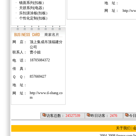
·
镜面系列(扣板）
地 址：
·
天骄系列(电器）
网 址：
http://w
·
乐扣滚涂板(扣板）
·
个性化定制(扣板）
网 店：
顶上集成吊顶福建分
公司
联系人：
曹小姐
18705084372
电 话：
传 真：
857669427
Ｑ Ｑ：
地 址：
http://www.d-shang.co
网 址：
m
访客总数：
24527539
昨日访客：
2476
今
关于我们
|
2004-2008 fjggyy.com Inc