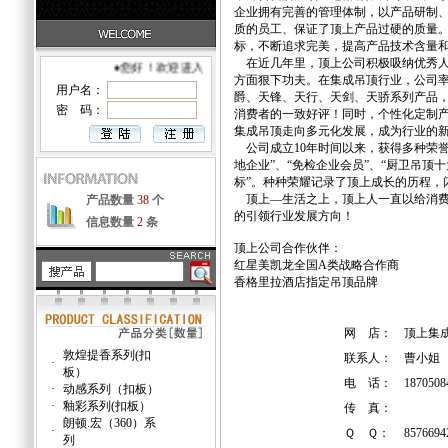
企业拥有完善的管理体制，以产品研制
质的员工、保证了顶上产品过硬的质量。企
标，不断追求完美，提高产品技术含量
在近几年里，顶上公司积极吸纳优秀人
●您好！欢迎进入福建建材·自助网店！
方面狠下功夫。在集成吊顶行业，公司
用户名：
爵、天锋、天行、天剑、天骄系列产品，特
密 码：
消费者的一致好评！同时，个性化定制
集成吊顶走向多元化发展，成为行业的
公司成立10年时间以来，获得多种荣誉，
地企业”、“免检企业会员”、“厨卫吊顶十
标”。种种荣耀记录了顶上成长的历程，
顶上—生活之上，顶上人一直以给消费
产品数量
38
个
的引领行业发展方向！
信息数量
2
条
顶上公司合作伙伴：
红星美凯龙全国A类战略合作商
香格里拉酒店指定吊顶品牌
网 店：
顶上集
敦煌提香系列(扣
联系人：
曹小姐
·
板）
电 话：
1870508
·
动感系列（扣板）
·
釉彩系列(扣板）
传 真：
朗顿.宏（360）系
·
Ｑ Ｑ：
8576694
列