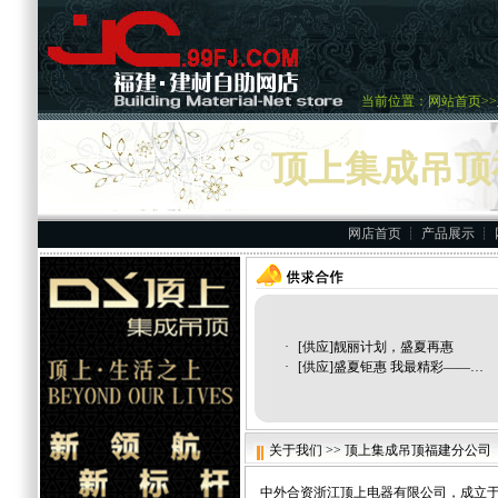
当前位置：
网站首页
>>
国广一叶卡上超市
顶上集成吊顶
重要供应商
网店首页
┊
产品展示
┊
·
[供应]
靓丽计划，盛夏再惠
·
[供应]
盛夏钜惠 我最精彩——…
关于我们 >> 顶上集成吊顶福建分公司
中外合资浙江顶上电器有限公司，成立于